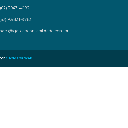
(62) 3943-4092
(62) 9.9831-9763
adm@gestaocontabilidade.com.br
 por
Gênios da Web