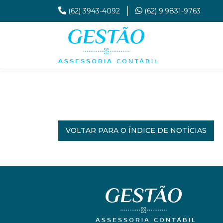
(62) 3943-4092
(62) 9.9831-9763
VOLTAR PARA O ÍNDICE DE NOTÍCIAS