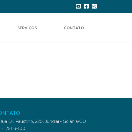
SERVIÇOS
CONTATO
ONTATO
ua Dr. Faustino, 220, Jundiaí - Goiânia/GO
P: 75113-100