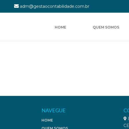
adm@gestaocontabilidade.com.br
HOME
QUEM SOMOS
NAVEGUE
C
R
HOME
CE
QUEM SOMOS